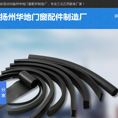
欢迎访问扬州华地门窗配件制造厂，专业三元乙丙胶条厂家！