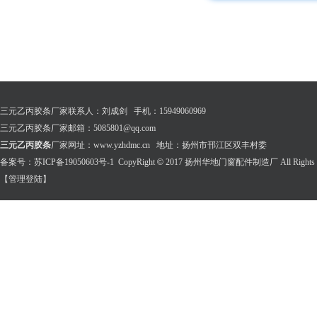
三元乙丙胶条厂家联系人：刘成剑 手机：15949060969
三元乙丙胶条厂家邮箱：5085801@qq.com
三元乙丙胶条
厂家网址：www.yzhdmc.cn 地址：扬州市邗江区双丰村委
备案号：
苏ICP备19050603号-1
CopyRight
©
2017 扬州华地门窗配件制造厂 All Rights R
【管理登陆】