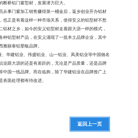
的断桥铝门窗型材，发展潜力巨大。
从事门窗加工销售赚得第一桶金后，返乡创业开办铝材
，也正是有着这样一种市场关系，使得安义的铝型材不愁
二铝材之乡，如今的安义铝型材走着跟大沥一样的模式，
各种铝型材产品，在安义涌现了一批本土品牌企业，其中
西雅丽泰铝塑板品牌。
、华建铝业、伟盛铝业、山一铝业、凤美铝业等中国驰名
铝业跟大沥的还是有差距的，无论是产品质量，还是品牌
等中国一线品牌。而在临朐，除了华建铝业在品牌推广上
是表面处理都有待改进。
返回上一页