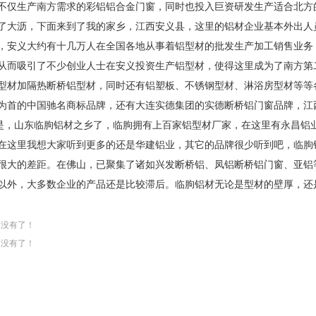
不仅生产南方需求的彩铝铝合金门窗，同时也投入巨资研发生产适合北方
沥，下面来到了我的家乡，江西安义县，这里的铝材企业基本外出人员
，安义大约有十几万人在全国各地从事着铝型材的批发生产加工销售业务
从而吸引了不少创业人士在安义投资生产铝型材，使得这里成为了南方第
型材加隔热断桥铝型材，同时还有铝塑板、不锈钢型材、淋浴房型材等等
为首的中国驰名商标品牌，还有大连实德集团的实德断桥铝门窗品牌，江
山东临朐铝材之乡了，临朐拥有上百家铝型材厂家，在这里有永昌铝业
在这里我想大家听到更多的还是华建铝业，其它的品牌很少听到吧，临朐
很大的差距。在佛山，已聚集了诸如兴发断桥铝、凤铝断桥铝门窗、亚铝
以外，大多数企业的产品还是比较滞后。临朐铝材无论是型材的壁厚，还
：
没有了！
：
没有了！